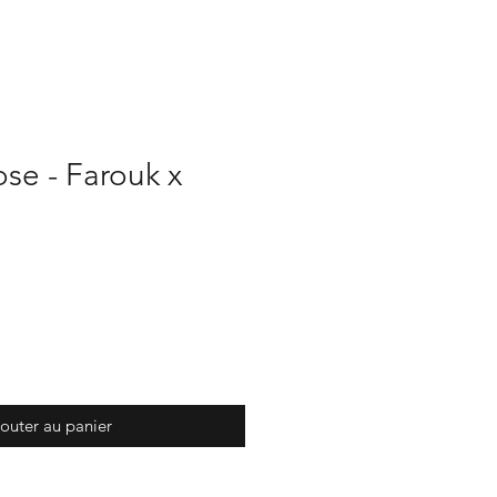
se - Farouk x
outer au panier