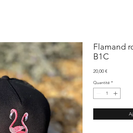
Flamand ro
B1C
Prix
20,00 €
Quantité
*
Aj